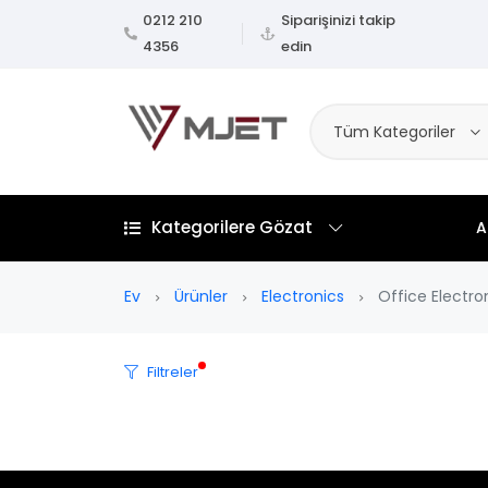
0212 210
Siparişinizi takip
4356
edin
Tüm Kategoriler
Kategorilere Gözat
A
Ev
Ürünler
Electronics
Office Electro
Filtreler