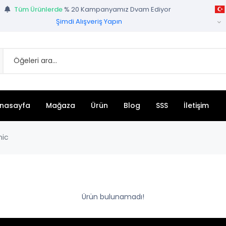
Tüm Ürünlerde
% 20 Kampanyamız Dvam Ediyor
Şimdi Alışveriş Yapın
Supper Value Deals
- Save more with coupons
Get great devices up to 50% off
View details
nasayfa
Mağaza
Ürün
Blog
SSS
İletişim
nic
Ürün bulunamadı!