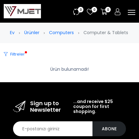
0
0
0
Ev
Ürünler
Computers
Computer & Tablets
Filtreler
Ürün bulunamadı!
...and receive $25
Sign up to
coupon for first
Newsletter
shopping.
ABONE